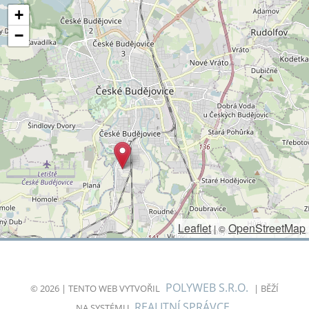
+
−
Leaflet
OpenStreetMap
|
©
POLYWEB S.R.O.
© 2026 | TENTO WEB VYTVOŘIL
| BĚŽÍ
REALITNÍ SPRÁVCE
NA SYSTÉMU