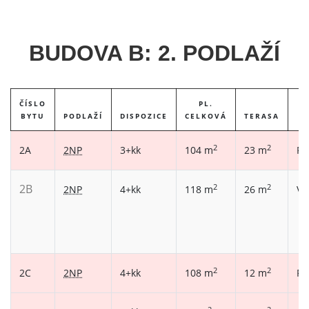
BUDOVA B: 2. PODLAŽÍ
ČÍSLO
PL.
BYTU
PODLAŽÍ
DISPOZICE
CELKOVÁ
TERASA
2
2
2A
2NP
3+kk
104 m
23 m
Pr
2B
2
2
2NP
4+kk
118 m
26 m
Vo
2
2
2C
2NP
4+kk
108 m
12 m
Pr