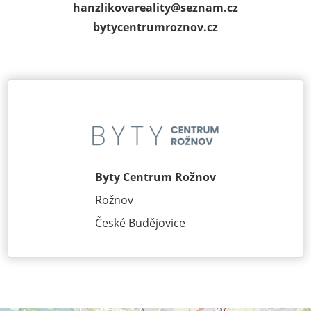
hanzlikovareality@
seznam.cz
bytycentrumroz­nov.cz
Byty Centrum Rožnov
Rožnov
České Budějovice