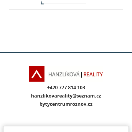
+420 777 814 103
hanzlikovareality@
seznam.cz
bytycentrumroz­nov.cz