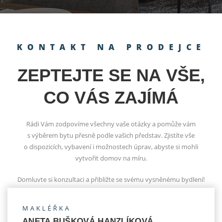
KONTAKT NA PRODEJCE
ZEPTEJTE SE NA VŠE,
CO VÁS ZAJÍMÁ
Rádi Vám zodpovíme všechny vaše otázky a pomůže vám
s výběrem bytu přesně podle vašich představ. Zjistíte vše
o dispozicích, vybavení i možnostech úprav, abyste si mohli
vytvořit domov na míru.
Domluvte si konzultaci a přibližte se svému vysněnému bydlení!
MAKLÉŘKA
ANETA BUŠKOVÁ HANZLÍKOVÁ