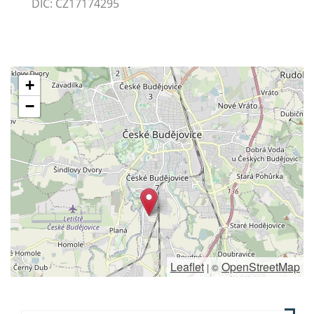
DIČ: CZ17174295
+
−
Leaflet
OpenStreetMap
|
©