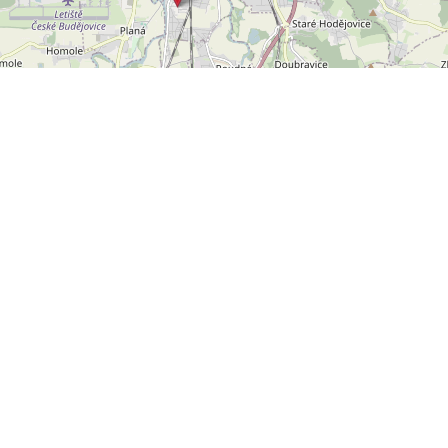
Leaflet
OpenStreetMap
|
©
POLYWEB S.R.O.
© 2026 | TENTO WEB VYTVOŘIL
| BĚŽÍ
REALITNÍ SPRÁVCE
NA SYSTÉMU