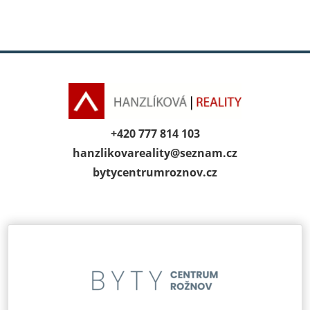
+420 777 814 103
hanzlikovareality@
seznam.cz
bytycentrumroz­nov.cz