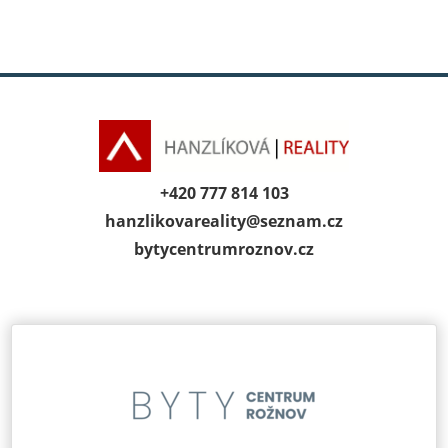
+420 777 814 103
hanzlikovareality@
seznam.cz
bytycentrumroz­nov.cz