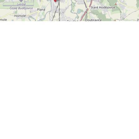
Leaflet
OpenStreetMap
|
©
POLYWEB S.R.O.
© 2026 | TENTO WEB VYTVOŘIL
| BĚŽÍ
REALITNÍ SPRÁVCE
NA SYSTÉMU