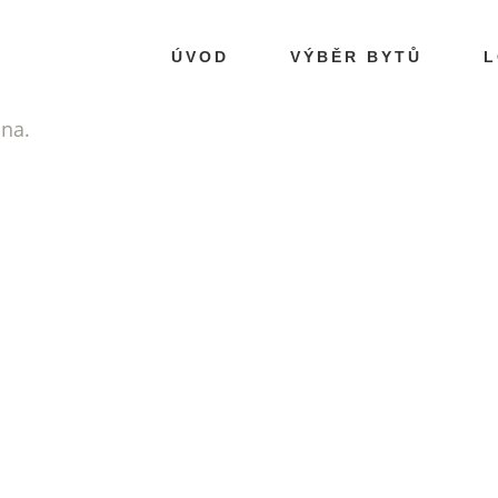
ÚVOD
VÝBĚR BYTŮ
L
ána.