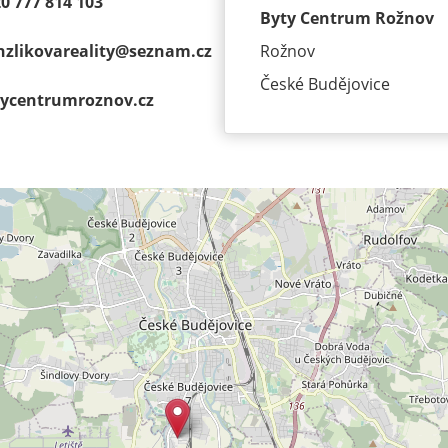
0 777 814 103
Byty Centrum Rožnov
zlikovareality@
seznam.cz
Rožnov
České Budějovice
ycentrumroz­nov.cz