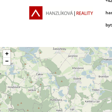
+42
han
byt
+
−