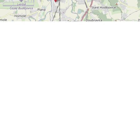
Leaflet
OpenStreetMap
|
©
POLYWEB S.R.O.
© 2026 | TENTO WEB VYTVOŘIL
| BĚŽÍ
REALITNÍ SPRÁVCE
NA SYSTÉMU