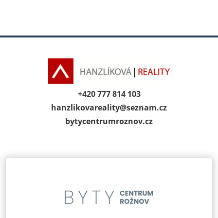
+420 777 814 103
hanzlikovareality@
seznam.cz
bytycentrumroz­nov.cz