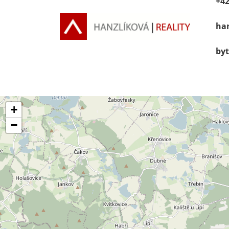
+42
han
byt
+
−