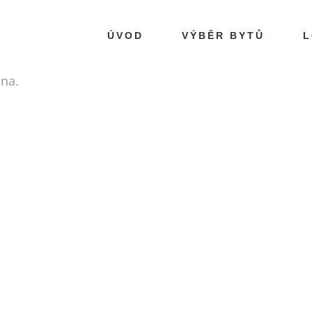
ÚVOD
VÝBĚR BYTŮ
L
ána.