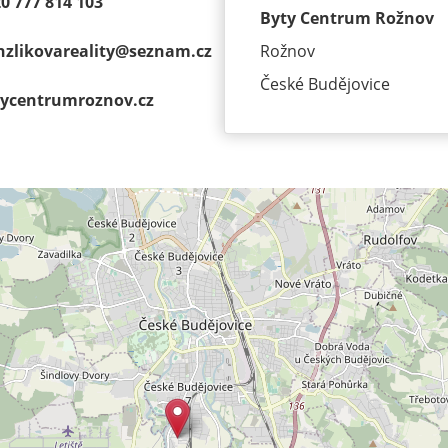
0 777 814 103
Byty Centrum Rožnov
zlikovareality@
seznam.cz
Rožnov
České Budějovice
ycentrumroz­nov.cz