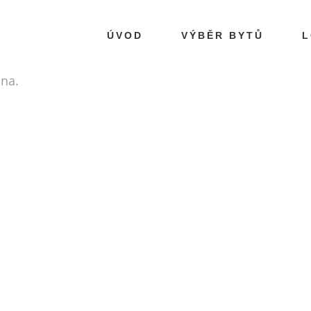
ÚVOD
VÝBĚR BYTŮ
L
ána.