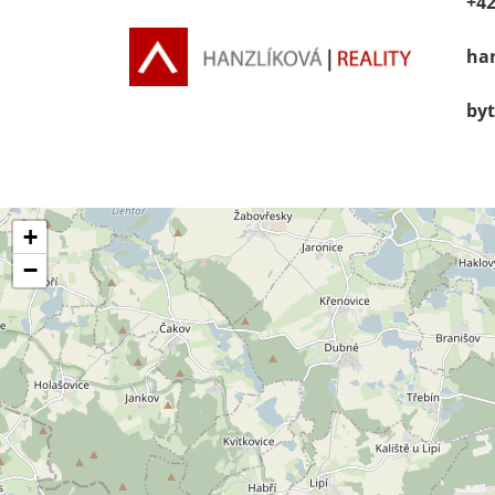
+42
han
byt
+
−