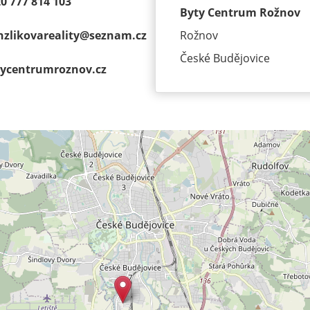
0 777 814 103
Byty Centrum Rožnov
zlikovareality@
seznam.cz
Rožnov
České Budějovice
ycentrumroz­nov.cz