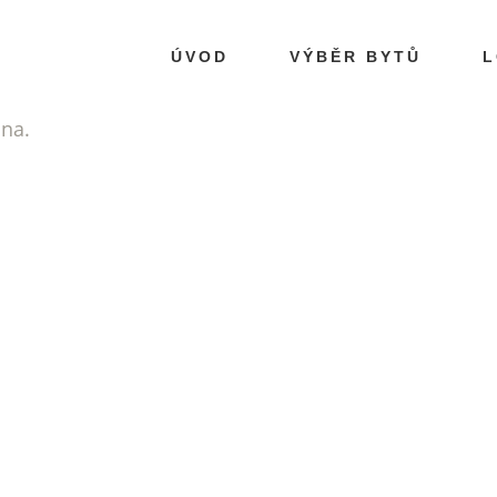
ÚVOD
VÝBĚR BYTŮ
L
ána.