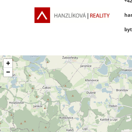
+42
han
byt
+
−