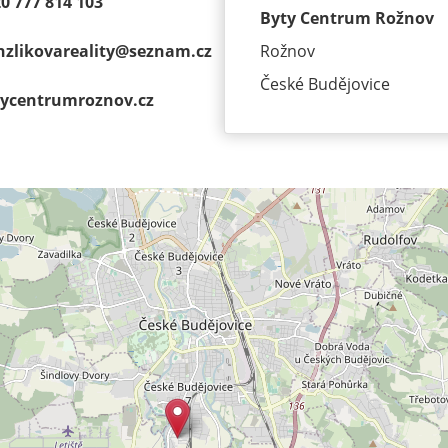
0 777 814 103
Byty Centrum Rožnov
zlikovareality@
seznam.cz
Rožnov
České Budějovice
ycentrumroz­nov.cz