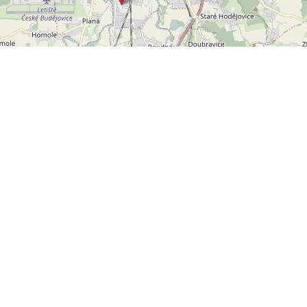
Leaflet
OpenStreetMap
|
©
POLYWEB S.R.O.
© 2026 | TENTO WEB VYTVOŘIL
| BĚŽÍ
REALITNÍ SPRÁVCE
NA SYSTÉMU