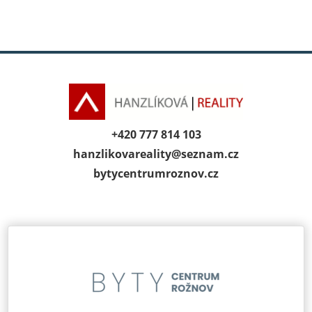
+420 777 814 103
hanzlikovareality@
seznam.cz
bytycentrumroz­nov.cz