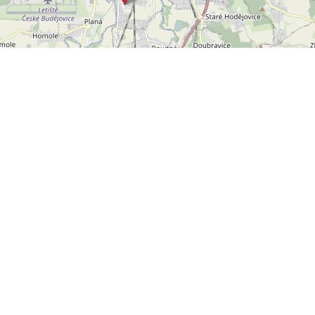
Leaflet
OpenStreetMap
|
©
POLYWEB S.R.O.
© 2026 | TENTO WEB VYTVOŘIL
| BĚŽÍ
REALITNÍ SPRÁVCE
NA SYSTÉMU