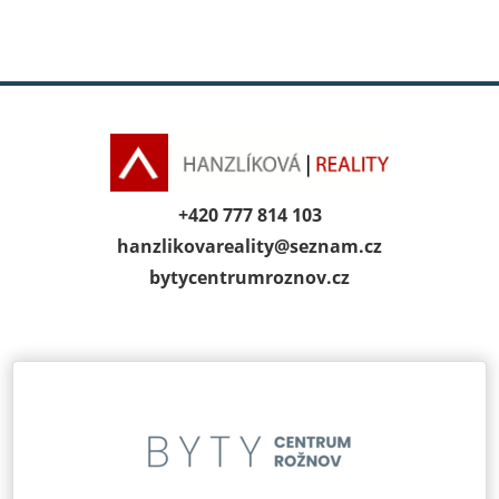
+420 777 814 103
hanzlikovareality@
seznam.cz
bytycentrumroz­nov.cz