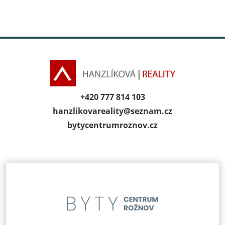
+420 777 814 103
hanzlikovareality@
seznam.cz
bytycentrumroz­nov.cz