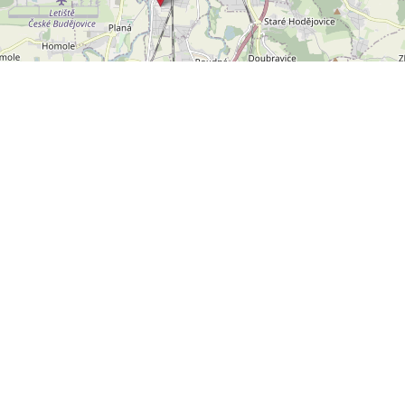
Leaflet
OpenStreetMap
|
©
POLYWEB S.R.O.
© 2026 | TENTO WEB VYTVOŘIL
| BĚŽÍ
REALITNÍ SPRÁVCE
NA SYSTÉMU