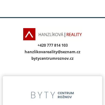
+420 777 814 103
hanzlikovareality@
seznam.cz
bytycentrumroz­nov.cz