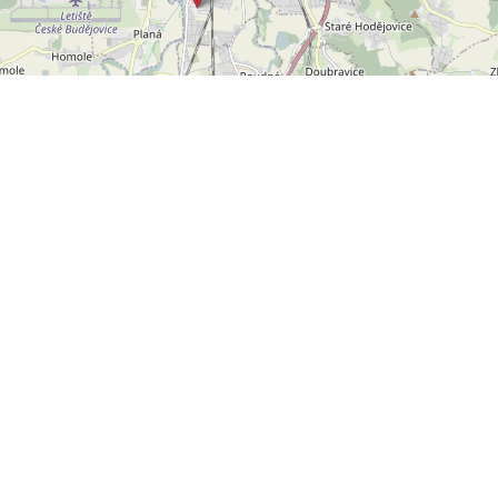
Leaflet
OpenStreetMap
|
©
POLYWEB S.R.O.
© 2026 | TENTO WEB VYTVOŘIL
| BĚŽÍ
REALITNÍ SPRÁVCE
NA SYSTÉMU