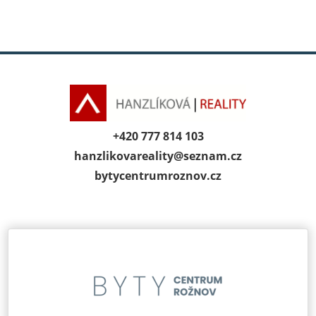
+420 777 814 103
hanzlikovareality@
seznam.cz
bytycentrumroz­nov.cz