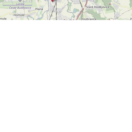
Leaflet
OpenStreetMap
|
©
POLYWEB S.R.O.
© 2026 | TENTO WEB VYTVOŘIL
| BĚŽÍ
REALITNÍ SPRÁVCE
NA SYSTÉMU