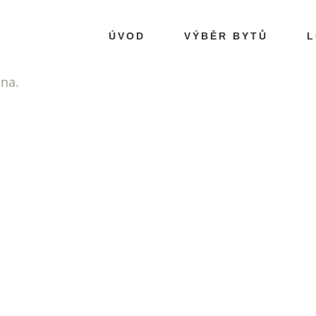
ÚVOD
VÝBĚR BYTŮ
L
ána.