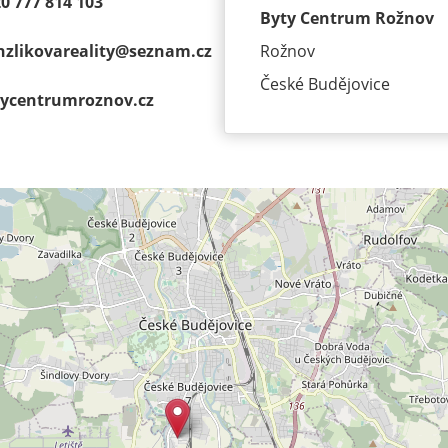
0 777 814 103
Byty Centrum Rožnov
zlikovareality@
seznam.cz
Rožnov
České Budějovice
ycentrumroz­nov.cz