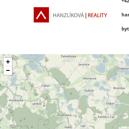
+42
han
byt
+
−