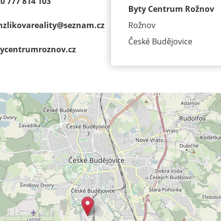
0 777 814 103
Byty Centrum Rožnov
zlikovareality@
seznam.cz
Rožnov
České Budějovice
ycentrumroz­nov.cz