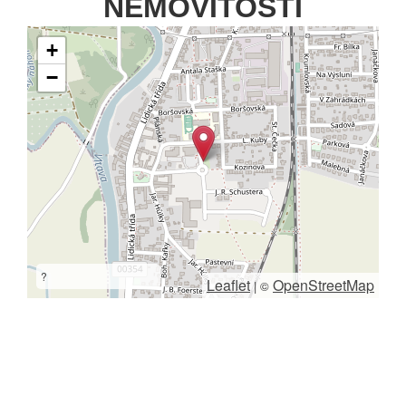
NEMOVITOSTI
+
−
?
Leaflet
OpenStreetMap
|
©