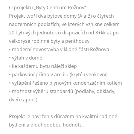
O projektu „Byty Centrum Rožnov“
Projekt tvoří dva bytové domy (A a B) o čtyřech
nadzemních podlažích, ve kterých vznikne celkem
20 bytových jednotek o dispozicích od 3+kk až po
velkorysé rodinné byty a penthousy.
• moderní novostavba v klidné části Rožnova
• výtah v domě
• ke každému bytu náleží sklep
• parkování přímo v areálu (kryté i venkovní)
• vytápění řešeno plynovým kondenzačním kotlem
• možnost výběru standardů (podlahy, obklady,
dveře apod.)
Projekt je navržen s důrazem na kvalitní rodinné
bydlení a dlouhodobou hodnotu.