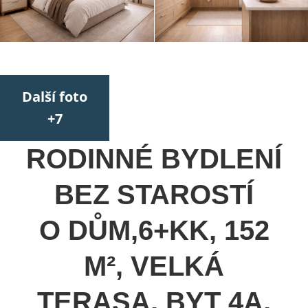
Další foto
+7
RODINNÉ BYDLENÍ
BEZ STAROSTÍ
O DŮM,6+KK, 152
M², VELKÁ
TERASA, BYT 4A,