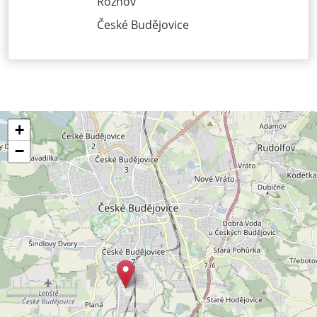
Rožnov
České Budějovice
+
−