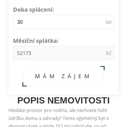
Doba splácení:
Měsíční splátka:
MÁM ZÁJEM
POPIS NEMOVITOSTI
Hledáte prostor pro rodinu, ale nechcete řešit
údržbu domu a zahrady? Tento výjimečný byt o
dispozici 6+kk a ploše 152 m² nabízí vše, co od