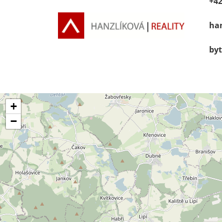
+42
han
byt
+
−