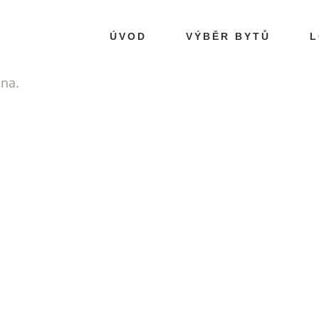
ÚVOD
VÝBĚR BYTŮ
L
ána.