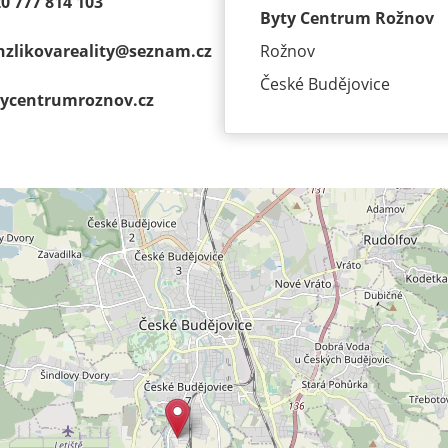
0 777 814 103
Byty Centrum Rožnov
zlikovareality@
seznam.cz
Rožnov
České Budějovice
ycentrumroz­nov.cz